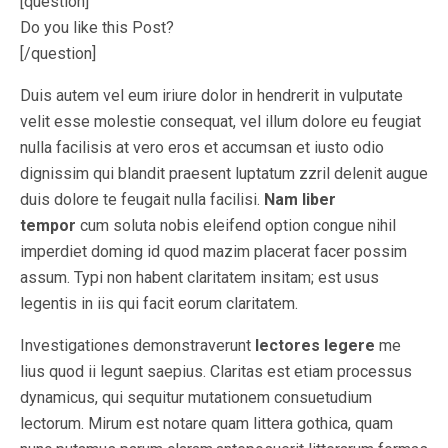
[question]
Do you like this Post?
[/question]
Duis autem vel eum iriure dolor in hendrerit in vulputate
velit esse molestie consequat, vel illum dolore eu feugiat
nulla facilisis at vero eros et accumsan et iusto odio
dignissim qui blandit praesent luptatum zzril delenit augue
duis dolore te feugait nulla facilisi.
Nam liber
tempor
cum soluta nobis eleifend option congue nihil
imperdiet doming id quod mazim placerat facer possim
assum. Typi non habent claritatem insitam; est usus
legentis in iis qui facit eorum claritatem.
Investigationes demonstraverunt
lectores legere
me
lius quod ii legunt saepius. Claritas est etiam processus
dynamicus, qui sequitur mutationem consuetudium
lectorum. Mirum est notare quam littera gothica, quam