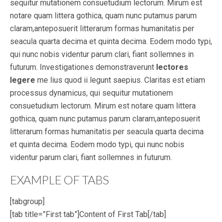
sequitur mutationem consuetudium lectorum. Mirum est
notare quam littera gothica, quam nunc putamus parum
claram,anteposuerit litterarum formas humanitatis per
seacula quarta decima et quinta decima. Eodem modo typi,
qui nunc nobis videntur parum clari, fiant sollemnes in
futurum. Investigationes demonstraverunt
lectores
legere
me lius quod ii legunt saepius. Claritas est etiam
processus dynamicus, qui sequitur mutationem
consuetudium lectorum. Mirum est notare quam littera
gothica, quam nunc putamus parum claram,anteposuerit
litterarum formas humanitatis per seacula quarta decima
et quinta decima. Eodem modo typi, qui nunc nobis
videntur parum clari, fiant sollemnes in futurum.
EXAMPLE OF TABS
[tabgroup]
[tab title=”First tab”]Content of First Tab[/tab]