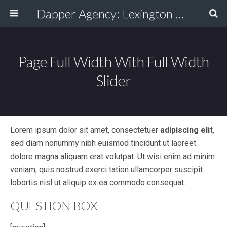
Dapper Agency: Lexington Ad Agency - Web Design, TV/Film, Media, Production
Page Full Width With Full Width
Slider
Lorem ipsum dolor sit amet, consectetuer
adipiscing elit
,
sed diam nonummy nibh euismod tincidunt ut laoreet
dolore magna aliquam erat volutpat. Ut wisi enim ad minim
veniam, quis nostrud exerci tation ullamcorper suscipit
lobortis nisl ut aliquip ex ea commodo consequat.
QUESTION BOX